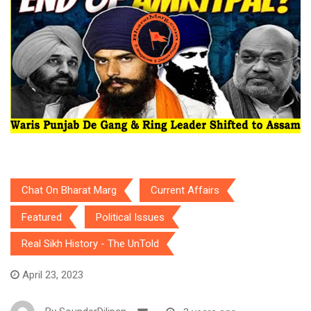
Chat On Bharat Marg
Current Affairs
Featured
Political Issues
Real Sikh History - The UnTold
April 23, 2023