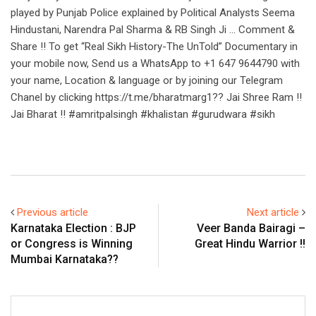
played by Punjab Police explained by Political Analysts Seema
Hindustani, Narendra Pal Sharma & RB Singh Ji … Comment &
Share !! To get “Real Sikh History-The UnTold” Documentary in
your mobile now, Send us a WhatsApp to +1 647 9644790 with
your name, Location & language or by joining our Telegram
Chanel by clicking https://t.me/bharatmarg1?? Jai Shree Ram !!
Jai Bharat !! #amritpalsingh #khalistan #gurudwara #sikh
Previous article
Next article
Karnataka Election : BJP
Veer Banda Bairagi –
or Congress is Winning
Great Hindu Warrior !!
Mumbai Karnataka??