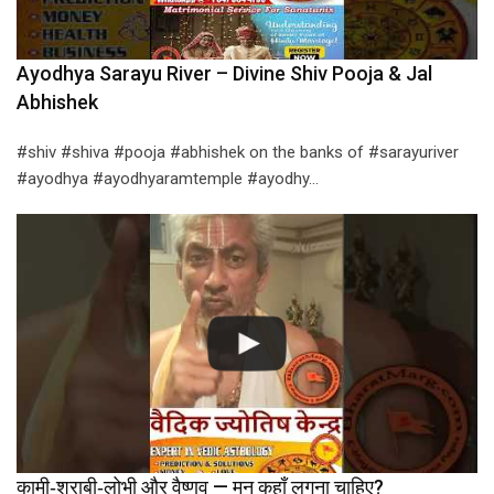
Ayodhya Sarayu River – Divine Shiv Pooja & Jal
Abhishek
#shiv #shiva #pooja #abhishek on the banks of #sarayuriver
#ayodhya #ayodhyaramtemple #ayodhy…
कामी‑शराबी‑लोभी और वैष्णव — मन कहाँ लगना चाहिए?