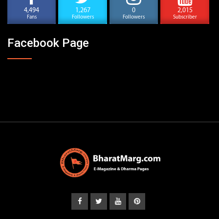
4,494
1,267
0
2,015
Fans
Followers
Followers
Subscriber
Facebook Page