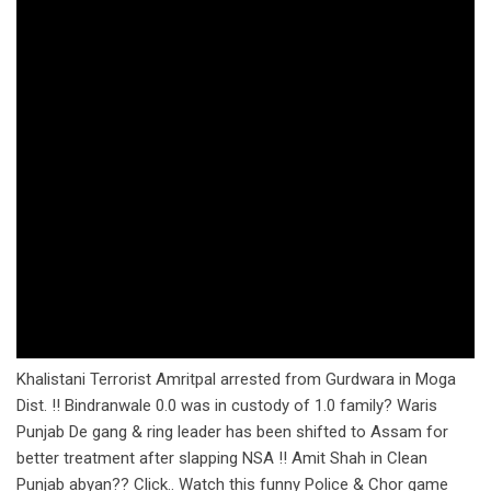
Khalistani Terrorist Amritpal arrested from Gurdwara in Moga
Dist. !! Bindranwale 0.0 was in custody of 1.0 family? Waris
Punjab De gang & ring leader has been shifted to Assam for
better treatment after slapping NSA !! Amit Shah in Clean
Punjab abyan?? Click.. Watch this funny Police & Chor game