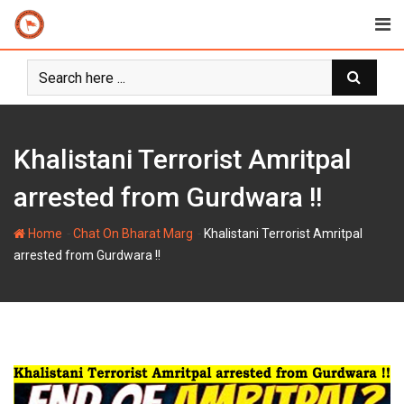
Skip
to
content
Khalistani Terrorist Amritpal
arrested from Gurdwara !!
-
-
Home
Chat On Bharat Marg
Khalistani Terrorist Amritpal
arrested from Gurdwara !!