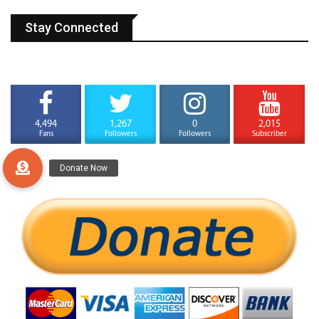
Stay Connected
4,494
1,267
0
2,015
Fans
Followers
Followers
Subscriber