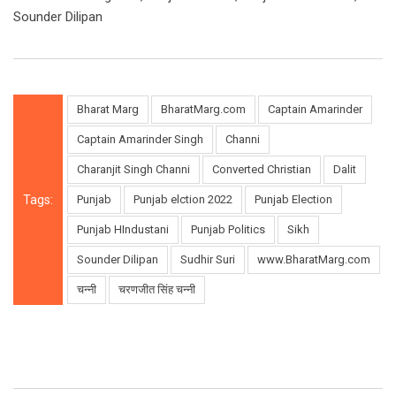
Sounder Dilipan
Bharat Marg
BharatMarg.com
Captain Amarinder
Captain Amarinder Singh
Channi
Charanjit Singh Channi
Converted Christian
Dalit
Tags:
Punjab
Punjab elction 2022
Punjab Election
Punjab HIndustani
Punjab Politics
Sikh
Sounder Dilipan
Sudhir Suri
www.BharatMarg.com
चन्नी
चरणजीत सिंह चन्नी