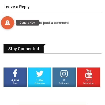
Leave a Reply
You must be
logged in
to post a comment.
Stay Connected
4,494
1,267
0
2,015
Fans
Followers
Followers
Subscriber