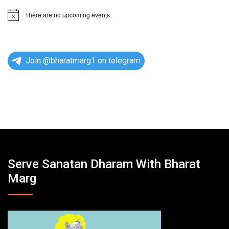
There are no upcoming events.
N
o
t
i
c
e
Join @bharatmarg1 on telegram
Serve Sanatan Dharam With Bharat
Marg