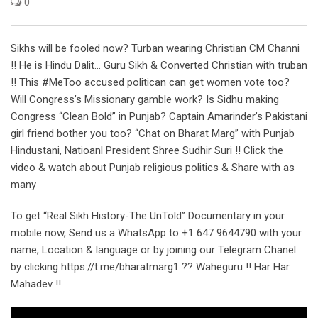
0
Sikhs will be fooled now? Turban wearing Christian CM Channi
!! He is Hindu Dalit… Guru Sikh & Converted Christian with truban
!! This #MeToo accused politican can get women vote too?
Will Congress’s Missionary gamble work? Is Sidhu making
Congress “Clean Bold” in Punjab? Captain Amarinder’s Pakistani
girl friend bother you too? “Chat on Bharat Marg” with Punjab
Hindustani, Natioanl President Shree Sudhir Suri !! Click the
video & watch about Punjab religious politics & Share with as
many
To get “Real Sikh History-The UnTold” Documentary in your
mobile now, Send us a WhatsApp to +1 647 9644790 with your
name, Location & language or by joining our Telegram Chanel
by clicking https://t.me/bharatmarg1 ?? Waheguru !! Har Har
Mahadev !!