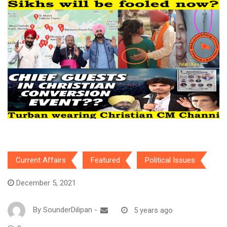
Current Affairs
Featured
Political Issues
December 5, 2021
By
SounderDilipan
-
5 years ago