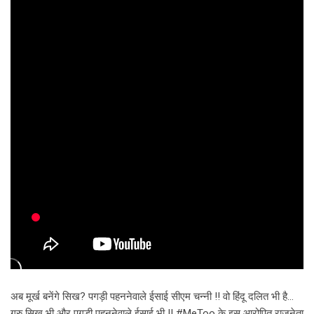
अब मूर्ख बनेंगे सिख? पगड़ी पहननेवाले ईसाई सीएम चन्नी !! वो हिंदू दलित भी है…
गुरु सिख भी और पगड़ी पहननेवाले ईसाई भी !! #MeToo के इस आरोपित राजनेता