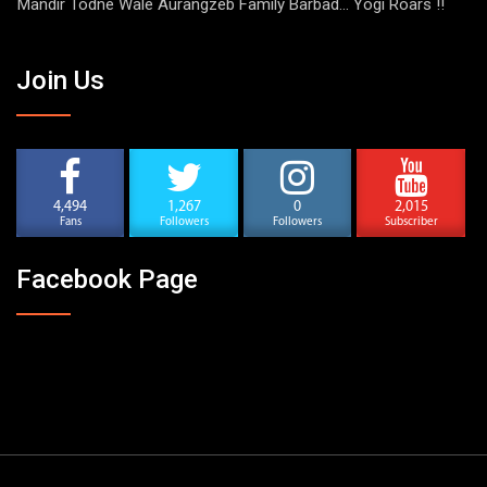
Mandir Todne Wale Aurangzeb Family Barbad… Yogi Roars !!
Join Us
4,494
1,267
0
2,015
Fans
Followers
Followers
Subscriber
Facebook Page