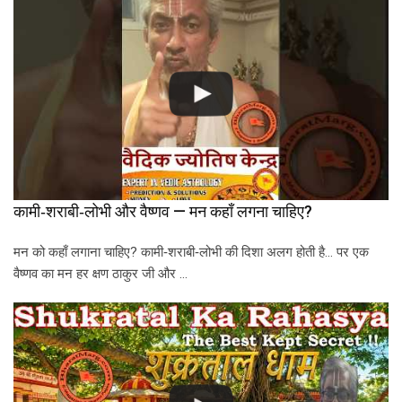
कामी‑शराबी‑लोभी और वैष्णव — मन कहाँ लगना चाहिए?
मन को कहाँ लगाना चाहिए? कामी‑शराबी‑लोभी की दिशा अलग होती है… पर एक
वैष्णव का मन हर क्षण ठाकुर जी और …