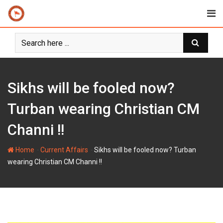
Skip
to
content
Sikhs will be fooled now?
Turban wearing Christian CM
Channi !!
-
-
Home
Current Affairs
Sikhs will be fooled now? Turban
wearing Christian CM Channi !!