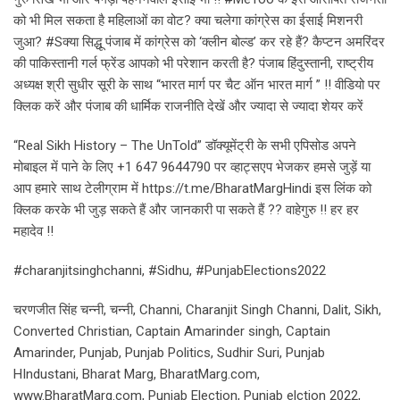
को भी मिल सकता है महिलाओं का वोट? क्या चलेगा कांग्रेस का ईसाई मिशनरी
जुआ? #Sक्या सिद्धू पंजाब में कांग्रेस को ‘क्लीन बोल्ड’ कर रहे हैं? कैप्टन अमरिंदर
की पाकिस्तानी गर्ल फ्रेंड आपको भी परेशान करती है? पंजाब हिंदुस्तानी, राष्ट्रीय
अध्यक्ष श्री सुधीर सूरी के साथ “भारत मार्ग पर चैट ऑन भारत मार्ग ” !! वीडियो पर
क्लिक करें और पंजाब की धार्मिक राजनीति देखें और ज्यादा से ज्यादा शेयर करें
“Real Sikh History – The UnTold” डॉक्यूमेंट्री के सभी एपिसोड अपने
मोबाइल में पाने के लिए +1 647 9644790 पर व्हाट्सएप भेजकर हमसे जुड़ें या
आप हमारे साथ टेलीग्राम में https://t.me/BharatMargHindi इस लिंक को
क्लिक करके भी जुड़ सकते हैं और जानकारी पा सकते हैं ?? वाहेगुरु !! हर हर
महादेव !!
#charanjitsinghchanni, #Sidhu, #PunjabElections2022
चरणजीत सिंह चन्नी, चन्नी, Channi, Charanjit Singh Channi, Dalit, Sikh,
Converted Christian, Captain Amarinder singh, Captain
Amarinder, Punjab, Punjab Politics, Sudhir Suri, Punjab
HIndustani, Bharat Marg, BharatMarg.com,
www.BharatMarg.com, Punjab Election, Punjab elction 2022,