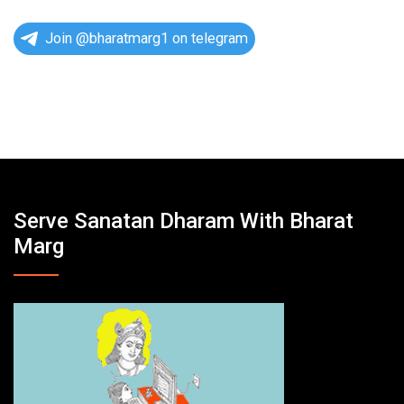
i
c
e
Join @bharatmarg1 on telegram
Serve Sanatan Dharam With Bharat
Marg