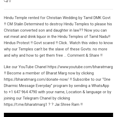
0
Hindu Temple rented for Christian Wedding by Tamil DMK Govt
!! CM Stalin Determined to destroy Hindu Temples to please his
Christian converted son and daughter in law?? Now you can
eat meat and drink liquor in the Hindu Temples of Tamil Nadu!!
Hindus Protest !! Govt scared !! Click.. Watch this video to know
why our Temples can’t be the slave of these Govts. no more
and why and how to get them free … Comment & Share !!
Like our YouTube Chanel https://www.youtube.com/bharatmarg
!! Become a member of Bharat Marg now by clicking
https://bharatmarg.com/donate-now/ !! Subscribe to our “One
Dharmic Message Everyday” program by sending a WhatsApp
to +1 647 964 4790 with your name, Location & language or by
joining our Telegram Chanel by clicking
https://t.me/bharatmarg1 ? ? Jai Shree Ram !!