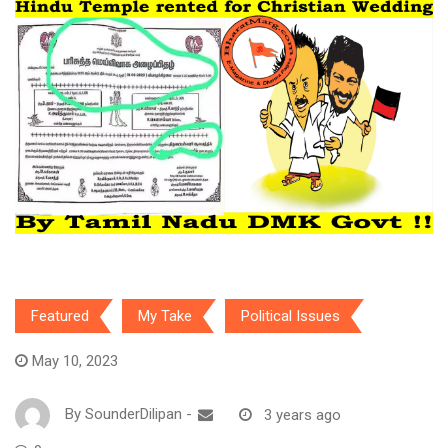
Featured
My Take
Political Issues
May 10, 2023
By
SounderDilipan
-
3 years ago