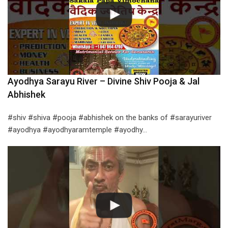
Ayodhya Sarayu River – Divine Shiv Pooja & Jal
Abhishek
#shiv #shiva #pooja #abhishek on the banks of #sarayuriver
#ayodhya #ayodhyaramtemple #ayodhy…