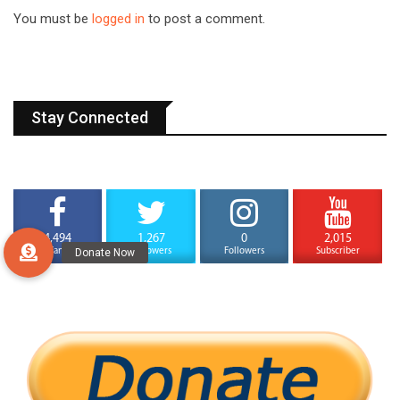
You must be
logged in
to post a comment.
Stay Connected
4,494
1,267
0
2,015
Fans
Followers
Followers
Subscriber