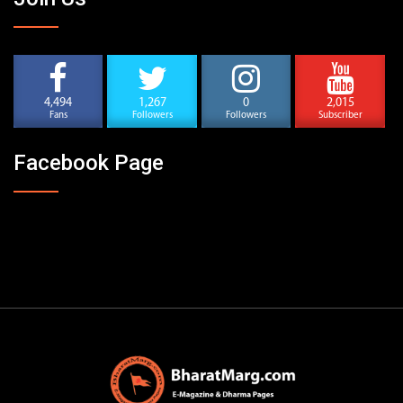
4,494
1,267
0
2,015
Fans
Followers
Followers
Subscriber
Facebook Page