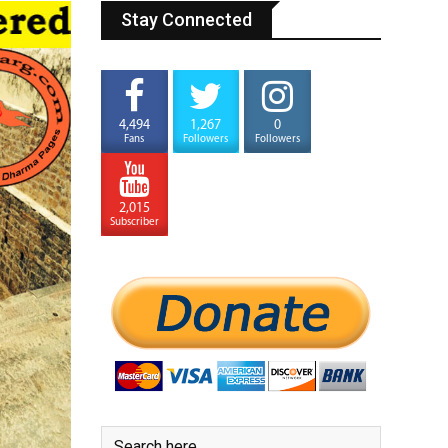
Stay Connected
4,494
1,267
0
Fans
Followers
Followers
2,015
Subscriber