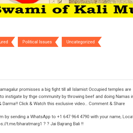
ured
Political Issues
Uncategorized
amagalur promisses a big fight till all Islamist Occupied temples are
to instigate by thge community by throwing beef and doing Namas i
h & Darma!! Click & Watch this exclusive video… Comment & Share
m by sending a WhatsApp to +1 647 964 4790 with your name, Loca
s://t.me/bharatmarg1 ? ? Jai Bajrang Bali !!