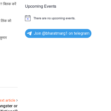
!! क्लिक करें
Upcoming Events
There are no upcoming events.
N
 लिंक को
o
t
i
Join @bharatmarg1 on telegram
c
कुमार
e
ext article
angster or