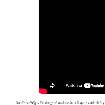
बिग बॉस प्रसिद्धि & चिकमंगलूर की काली मठ के ऋषि कुमार स्वामी जी ने
इ