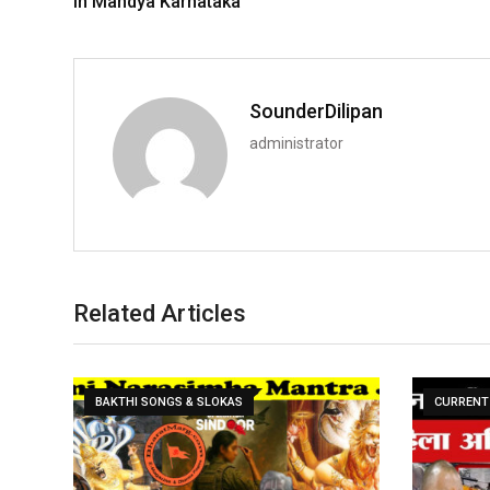
in Mandya Karnataka
SounderDilipan
administrator
Related Articles
BAKTHI SONGS & SLOKAS
CURRENT 