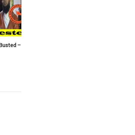
 Busted –