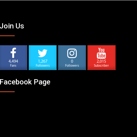
Join Us
4,494
1,267
0
2,015
Fans
Followers
Followers
Subscriber
Facebook Page