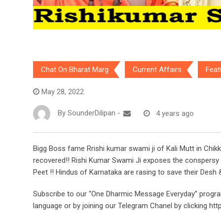
Chat On Bharat Marg
Current Affairs
Feat
May 28, 2022
By
SounderDilipan
-
4 years ago
Bigg Boss fame Rrishi kumar swami ji of Kali Mutt in Chikk
recovered!! Rishi Kumar Swami Ji exposes the conspersy 
Peet !! Hindus of Karnataka are rasing to save their Des
Subscribe to our “One Dharmic Message Everyday” progra
language or by joining our Telegram Chanel by clicking http