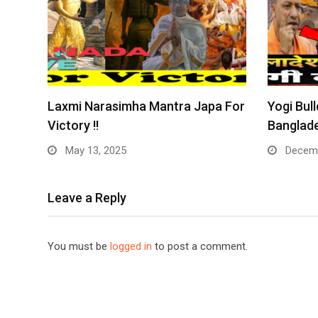
Laxmi Narasimha Mantra Japa For
Yogi Bull
Victory !!
Banglade
May 13, 2025
Decemb
Leave a Reply
You must be
logged in
to post a comment.