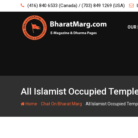
Skip
(416) 840 6533 (Canada) / (703) 849 1269 (USA)
to
content
OUR 
All Islamist Occupied Templ
-
-
Home
Chat On Bharat Marg
All Islamist Occupied Temp