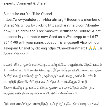
expert… Comment & Share !!
Subscribe our YouTube Chanel
https://www.youtube.com/bharatmarg !! Become a member of
Bharat Marg now by clicking https://bharatmarg.com/donate-
now/ !! To enroll for “Free Sanskrit Certification Course” & get
Lessons in your mobile now, Send us a WhatsApp to +1 647
964 4790 with your name, Location & language!! Also join our
Telegram Chanel by clicking https://t.me/bharatmarg1
Jai
Shree Krishna !!
பகவத் கீதை மூலம் சமஸ்கிருதம் கற்றுக்கொள்ளுங்கள்: அத்தியாயம்
1 – ஸ்லோகம் 8 !! க்ளிக் செய்து… இந்த அற்புத வீடியோவை பாருத்து
& ஸ்ரீ வைதிகேஷ்வர் தாம் முதல்வரும் ஸ்ரீ வேத முனிவர் டாக்டர்
தயாநிதி திவாரி, ஸ்ரீமத் பகவத் கீதா & சமஸ்கிருத மொழி
நிபுணரிடமிருந்து பகவத் கீதை மூலமாக சமஸ்க்ரிதம் பயின்று …
கருத்து பதிவுசெய்து அனைவரோடும் பகிருங்கள் !!
“இலவச சமஸ்கிருத சான்றிதழ் படிப்புக்கு” பதிவு செய்யவும், உங்கள்