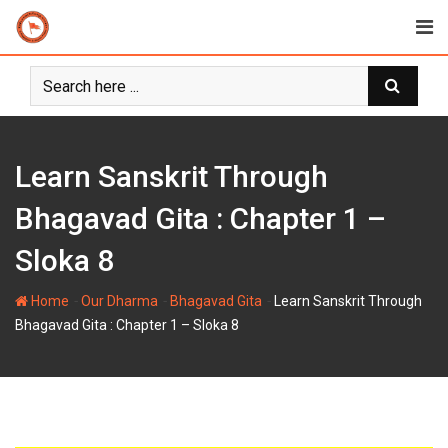
Skip
to
content
Learn Sanskrit Through
Bhagavad Gita : Chapter 1 –
Sloka 8
-
-
-
Home
Our Dharma
Bhagavad Gita
Learn Sanskrit Through
Bhagavad Gita : Chapter 1 – Sloka 8