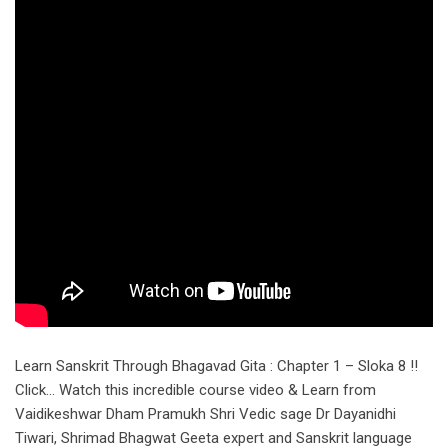
Learn Sanskrit Through Bhagavad Gita : Chapter 1 – Sloka 8 !!
Click… Watch this incredible course video & Learn from
Vaidikeshwar Dham Pramukh Shri Vedic sage Dr Dayanidhi
Tiwari, Shrimad Bhagwat Geeta expert and Sanskrit language