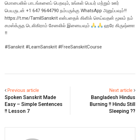
மொபைலில் பாடங்களைப் பெறவும், உங்கள் பெயர் மற்றும் ஊர்
பெயருடன் +1 647 9644790 நம்பருக்கு WhatsApp அனுப்பவும்!!
https://t.me/TamilSanskrit என்பதைக் கிளிக் செய்வதன் மூலம் நம்
சமஸ்க்ருத டெலிகிராம் சேனலில் இனையவும்
ஹரே கிருஷ்ணா
!!
#Sanskrit #LearnSanskrit #FreeSanskritCourse
Previous article
Next article
Spoken Sanskrit Made
Bangladesh Hindus
Easy – Simple Sentences
Burning !! Hindu Still
!! Lesson 7
Sleeping ??