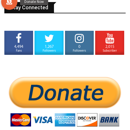
Stay Connected
4,494
1,267
0
2,015
Fans
Followers
Followers
Subscriber