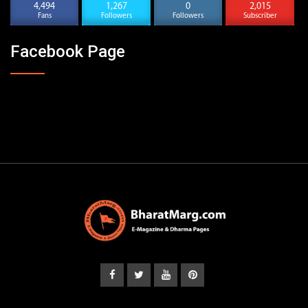
4,494
1,267
0
2,015
Fans
Followers
Followers
Subscriber
Facebook Page