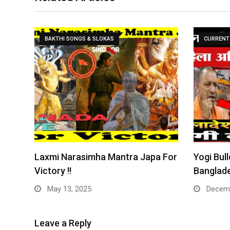
BAKTHI SONGS & SLOKAS
CURRENT 
Laxmi Narasimha Mantra Japa For
Yogi Bull
Victory !!
Banglade
May 13, 2025
Decemb
Leave a Reply