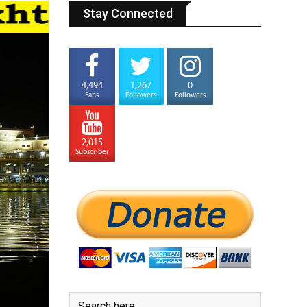
Stay Connected
4,494
1,267
0
Fans
Followers
Followers
2,015
Subscriber