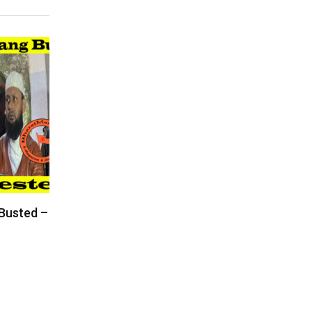
 Busted –