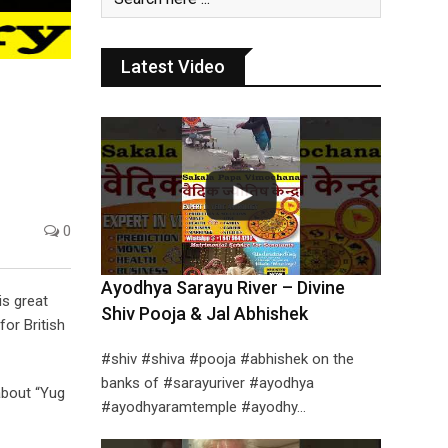
Latest Video
0
Ayodhya Sarayu River – Divine
is great
Shiv Pooja & Jal Abhishek
or British
#shiv #shiva #pooja #abhishek on the
banks of #sarayuriver #ayodhya
about “Yug
#ayodhyaramtemple #ayodhy…