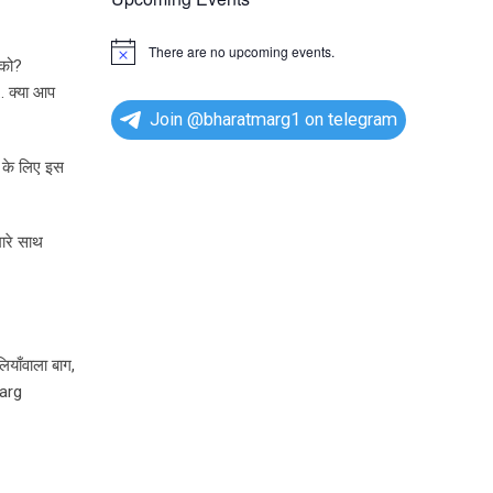
There are no upcoming events.
N
 को?
o
.. क्या आप
t
i
Join @bharatmarg1 on telegram
c
e
े के लिए इस
ारे साथ
ाँवाला बाग,
Marg