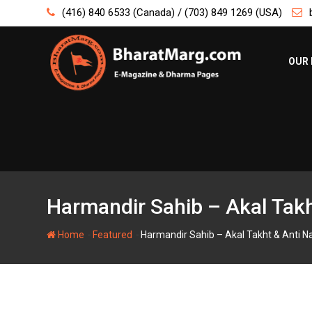
Skip
(416) 840 6533 (Canada) / (703) 849 1269 (USA)
to
content
OUR 
Harmandir Sahib – Akal Takht
-
-
Home
Featured
Harmandir Sahib – Akal Takht & Anti Na