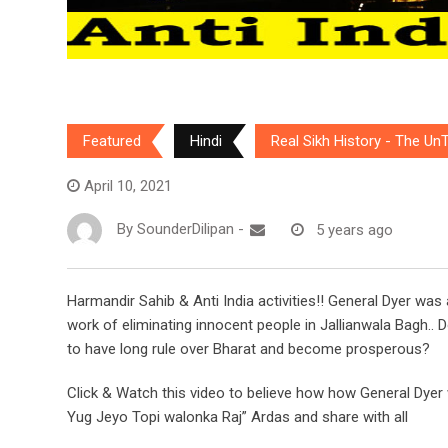
Featured
Hindi
Real Sikh History - The Un
April 10, 2021
By
SounderDilipan
-
5 years ago
Harmandir Sahib & Anti India activities!! General Dyer wa
work of eliminating innocent people in Jallianwala Bagh.. 
to have long rule over Bharat and become prosperous?
Click & Watch this video to believe how how General Dyer
Yug Jeyo Topi walonka Raj” Ardas and share with all