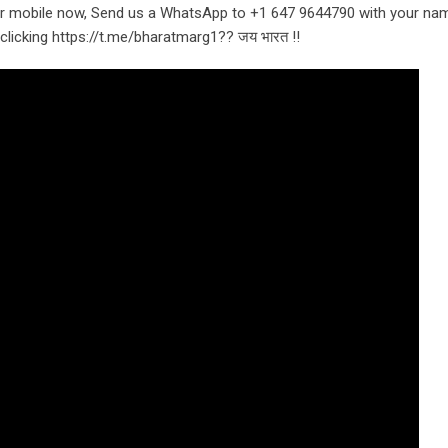
ur mobile now, Send us a WhatsApp to +1 647 9644790 with your na
clicking https://t.me/bharatmarg1?? जय भारत !!