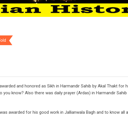
Told
s awarded and honored as Sikh in Harmandir Sahib by Akal Thakt for h
Do you know? Also there was daily prayer (Ardas) in Harmandir Sahib f
 was awarded for his good work in Jallianwala Bagh and to know all 