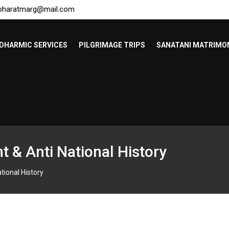
bharatmarg@mail.com
DHARMIC SERVICES
PILGRIMAGE TRIPS
SANATANI MATRIMO
 & Anti National History
tional History